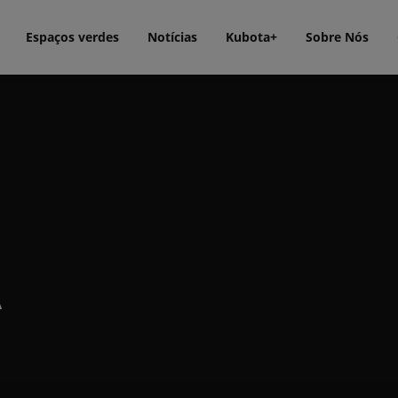
Espaços verdes
Notícias
Kubota+
Sobre Nós
A