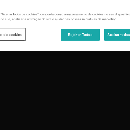
 "Aceitar todos os cookies", concorda com o armazenamento de cookies no seu dispositiv
o site, analisar a utilização do site e ajudar nas nossas iniciativas de marketing.
es de cookies
Rejeitar Todos
Aceitar todo