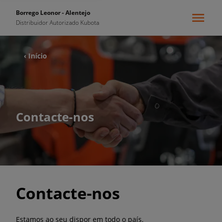
Borrego Leonor - Alentejo
Distribuidor Autorizado Kubota
‹ Início
Contacte-nos
Contacte-nos
Estamos ao seu dispor em todo o país.