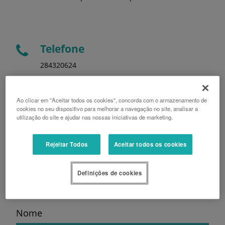
Telefone
284320624
Morada
Ao clicar em "Aceitar todos os cookies", concorda com o armazenamento de
cookies no seu dispositivo para melhorar a navegação no site, analisar a
Lugar da Suratesta S/N 7800-241 BEJA Portugal
utilização do site e ajudar nas nossas iniciativas de marketing.
Rejeitar Todos
Aceitar todos os cookies
Definições de cookies
Nome