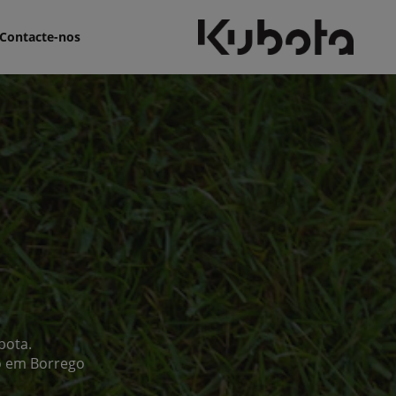
Contacte-nos
bota.
do em Borrego